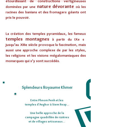
étourdissant de constructions vertigineuses
nature dévorante
dominées par une
où les
racines des banians et des fromagers géants ont
pris le pouvoir.
La création des temples pyramidaux, les fameux
temples montagnes
à partir du IXe s
jusqu’au XIIIe siècle provoque la fascination, mais
aussi une approche complexe de par les styles,
les religions et les visions mégalomaniaques des
monarques qui s’y sont succédés.
Circuit Coup de Coeur
Splendeurs Royaume Khmer
Entre Phnom Penh et les
temples d'Angkor à Siem Reap...
Une belle approche de la
campagne quadrillée de rizières
et de villages artisanaux...