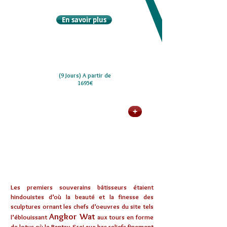
En savoir plus
(9 Jours) A partir de
1695€
Envie d'en voir plus ? Découvrez
+
notre sélection de circuits passant
par
Siem Reap
L'Histoire
Les premiers souverains bâtisseurs étaient
hindouistes d’où la beauté et la finesse des
sculptures ornant les chefs d’oeuvres du site tels
Angkor Wat
l’éblouissant
aux tours en forme
de lotus où le Bantay Srei aux bas reliefs finement