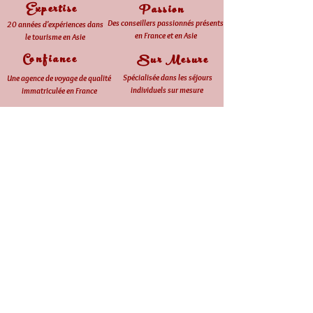
Expertise
Passion
Des conseillers passionnés présents
20 années d'expériences dans
en France et en Asie
le tourisme en Asie
Confiance
Sur Mesure
Spécialisée dans les séjours
Une agence de voyage de qualité
individuels sur mesure
immatriculée en France
Retrouvez nous sur nos sites internet
dédiés & réseaux sociaux et
découvrez
toutes nos destinations privilégiées
vers l'Asie
www.cambodge-a-la-carte.fr
www.birmanie-a-la-carte.fr
www.vietnam-a-la-carte.fr
www.chine-a-la-carte.fr