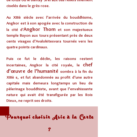
ciselés dans le grès rose.
Au XIIIè siècle avec l’arrivée du bouddhisme,
Angkor est à son apogée avec la construction de
Angkor Thom
la cité d’
et son majestueux
temple Bayon aux tours présentant près de
deux
cents visages d’Avalokitesvara
tournés vers les
quatre points cardinaux.
Puis ce fut le déclin, les raisons restent
chef
incertaines, Angkor la cité royale, le
d’œuvre de l‘humanité
sombra à la fin du
XIIIè s, et fut abandonnée au profit d’une autre
capitale mais demeura longtemps un lieu de
pèlerinage bouddhiste, avant que l’envahissante
nature qui avait été transfigurée par les Rois
Dieux, ne reprit ses droits.
Pourquoi choisir Asie à la Carte
?