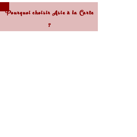
Pourquoi choisir Asie à la Carte
?
Expertise
Passion
Des conseillers passionnés présents
20 années d'expériences dans
en France et en Asie
le tourisme en Asie
Confiance
Sur Mesure
Spécialisée dans les séjours
Une agence de voyage de qualité
individuels sur mesure
immatriculée en France
Retrouvez nous sur nos sites internet
dédiés & réseaux sociaux et
découvrez
toutes nos destinations privilégiées
vers l'Asie
www.cambodge-a-la-carte.fr
www.birmanie-a-la-carte.fr