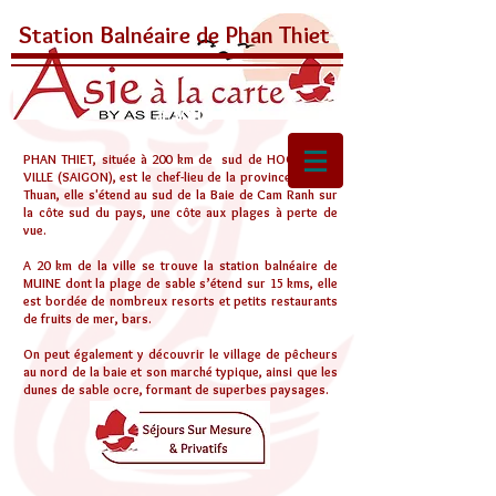
S
B
P
T
tation
alnéaire de
han
hiet
La Ville
PHAN THIET, située à 200 km de sud de HOCHIMINH
VILLE (SAIGON), est le chef-lieu de la province de Bình
Thuan, elle s'étend au sud de la Baie de Cam Ranh sur
la côte sud du pays, une côte aux plages à perte de
vue.
A 20 km de la ville se trouve la station balnéaire de
MUINE dont la plage de sable s’étend sur 15 kms, elle
est bordée de nombreux resorts et petits restaurants
de fruits de mer, bars.
On peut également y découvrir le village de pêcheurs
au nord de la baie et son marché typique, ainsi que les
dunes de sable ocre, formant de superbes paysages.