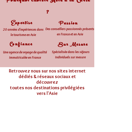
Pourquoi choisir Asie à la Carte
?
Expertise
Passion
Des conseillers passionnés présents
20 années d'expériences dans
en France et en Asie
le tourisme en Asie
Confiance
Sur Mesure
Spécialisée dans les séjours
Une agence de voyage de qualité
individuels sur mesure
immatriculée en France
Retrouvez nous sur nos sites internet
dédiés & réseaux sociaux et
découvrez
toutes nos destinations privilégiées
vers l'Asie
www.cambodge-a-la-carte.fr
www.birmanie-a-la-carte.fr
www.vietnam-a-la-carte.fr