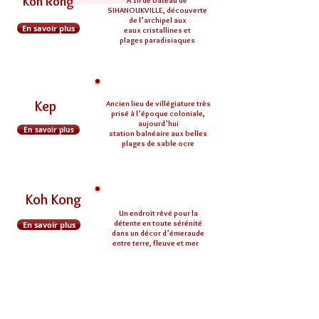
Koh Rong
A 1h de bateau de
SIHANOUKVILLE, découverte
de l’archipel aux
En savoir plus
eaux cristallines et
plages paradisiaques
Kep
Ancien lieu de villégiature très
prisé à l’époque coloniale,
aujourd’hui
En savoir plus
station balnéaire aux belles
plages de sable ocre
Koh Kong
Un endroit rêvé pour la
détente en toute sérénité
En savoir plus
dans un décor d’émeraude
entre terre, fleuve et mer