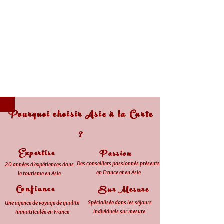
Pourquoi choisir Asie à la Carte
?
Expertise
Passion
Des conseillers passionnés présents
20 années d'expériences dans
en France et en Asie
le tourisme en Asie
Confiance
Sur Mesure
Spécialisée dans les séjours
Une agence de voyage de qualité
individuels sur mesure
immatriculée en France