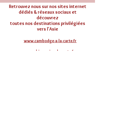
Retrouvez nous sur nos sites internet
dédiés & réseaux sociaux et
découvrez
toutes nos destinations privilégiées
vers l'Asie
www.cambodge-a-la-carte.fr
www.birmanie-a-la-carte.fr
www.vietnam-a-la-carte.fr
www.chine-a-la-carte.fr