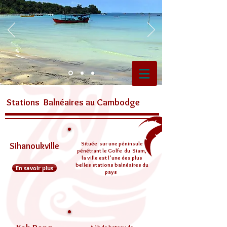
S
B
C
tations
alnéaires
au
ambodge
Située sur une péninsule
Sihanoukville
pénétrant le Golfe du Siam,
la ville est l’une des plus
belles stations balnéaires du
En savoir plus
pays