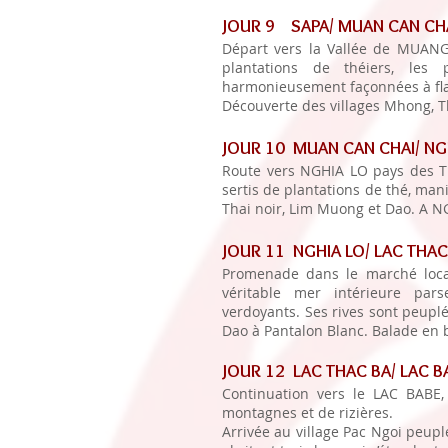
JOUR 9 SAPA/ MUAN CAN CH
Départ vers la Vallée de MUANG
plantations de théiers, les 
harmonieusement façonnées à fla
Découverte des villages Mhong, T
JOUR 10 MUAN CAN CHAI/ NG
Route vers NGHIA LO pays des T
sertis de plantations de thé, mani
Thai noir, Lim Muong et Dao. A NG
JOUR 11 NGHIA LO/ LAC THAC
Promenade dans le marché local,
véritable mer intérieure par
verdoyants. Ses rives sont peupl
Dao à Pantalon Blanc. Balade en b
JOUR 12 LAC THAC BA/ LAC B
Continuation vers le LAC BABE,
montagnes et de rizières.
Arrivée au village Pac Ngoi peupl