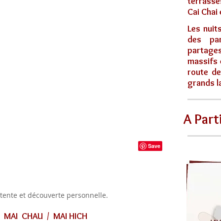
terrasse
Cai Chai 
Les nuit
des pa
partag
massifs 
route de
grands l
A Part
étente et découverte personnelle.
 MAI CHAU / MAI HICH