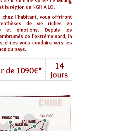
s de la sublime Vallée de Muang
et la région de NGHIA LO.
s chez l’habitant, vous offriront
renthèses de vie riches en
es et émotions. Depuis les
embrumés de l’extrême nord, la
s cimes vous conduira vers les
acs du pays.
14
ir de 1090€*
Jours