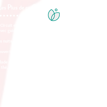
L
P
C
es
lus de ce
ircuit
Circuit et transport privé
avec guides francophones
s nuits et repas chez l'habitant
uverte des villages ethniques
lade dans les plantations de
thé, rizières en terrasse
et montagnes