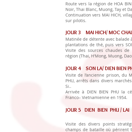
Route vers la région de HOA BI
Noir, Thai Blanc, Muong, Tay et 
Continuation vers MAI HICH, vill
sur pilotis.
JOUR 3 MAI HICH/ MOC CHAU
Matinée de détente avec balade à
plantations de thé, puis vers SO
Visite des sources chaudes de 
région (Thai, H'Mong, Muong, Dao
JOUR 4 SON LA/ DIEN BIEN P
Visite de l’ancienne prison, du 
PHU, arrêts dans divers marchés 
Si..
Arrivée à DIEN BIEN PHU la cél
Franco– Vietnamienne en 1954
JOUR 5 DIEN BIEN 
Visite des divers points strat
champs de bataille où périrent tr