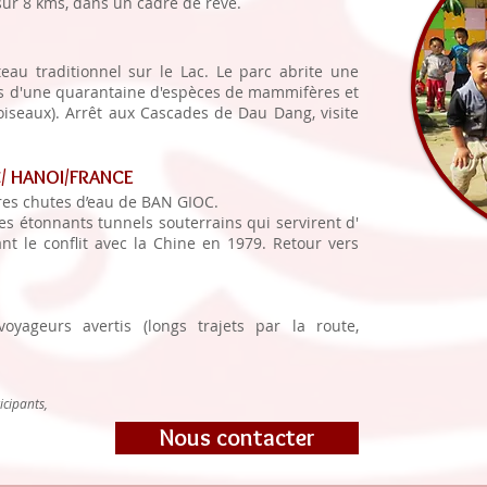
 sur 8 kms, dans un cadre de rêve.
eau traditionnel sur le Lac. Le parc abrite une
ès d'une quarantaine d'espèces de mammifères et
oiseaux). Arrêt aux Cascades de Dau Dang, visite
C/ HANOI/FRANCE
ires chutes d’eau de BAN GIOC.
es étonnants tunnels souterrains qui servirent d'
ant le conflit avec la Chine en 1979. Retour vers
voyageurs avertis (longs trajets par la route,
icipants,
Nous contacter