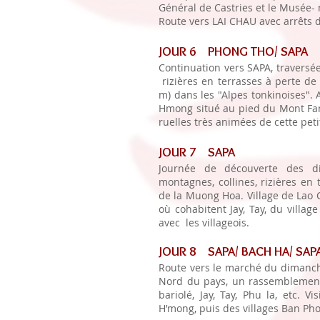
Général de Castries et le Musée
Route vers LAI CHAU avec arrêts d
JOUR 6 PHONG THO/ SAPA
Continuation vers SAPA, travers
rizières en terrasses à perte de
m) dans les "Alpes tonkinoises". 
Hmong situé au pied du Mont Fan 
ruelles très animées de cette pet
JOUR 7 SAPA
Journée de découverte des di
montagnes, collines, rizières en t
de la Muong Hoa. Village de Lao 
où cohabitent Jay, Tay, du villa
avec les villageois.
JOUR 8 SAPA/ BACH HA/ SAP
Route vers le marché du dimanch
Nord du pays, un rassemblement
bariolé, Jay, Tay, Phu la, etc. 
H’mong, puis des villages Ban Ph