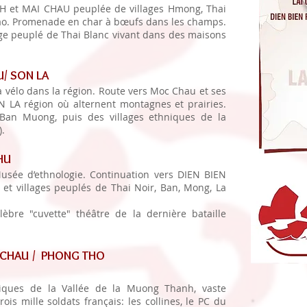
NH et MAI CHAU peuplée de villages Hmong, Thai
Dao. Promenade en char à bœufs dans les champs.
age peuplé de Thai Blanc vivant dans des maisons
/ SON LA
 vélo dans la région. Route vers Moc Chau et ses
N LA région où alternent montagnes et prairies.
Ban Muong, puis des villages ethniques de la
).
HU
Musée d’ethnologie. Continuation vers DIEN BIEN
et villages peuplés de Thai Noir, Ban, Mong, La
èbre "cuvette" théâtre de la dernière bataille
.
PHU / LAI CHAU / PHONG THO
égiques de la Vallée de la Muong Thanh, vaste
ois mille soldats français: les collines, le PC du