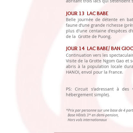
abritant trois lacs qui s’étendent
JOUR 13 LAC BABE
Belle journée de détente en bat
faune d’une grande richesse (pr
plus d'une centaine d'espèces d'
de la Grotte de Puong.
JOUR 14 LAC BABE/ BAN GIO
Continuation vers les spectacula
Visite de la Grotte Ngom Gao et s
abris à la population locale dur
HANOI, envol pour la France.
PS: Circuit s'adressant à des 
hébergement simple).
*Prix par personne sur une base de 4 part
Base Hôtels 3* en demi-pension,
Hors vols internationaux