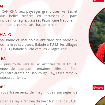
AI
 CAN CHAI aux paysages grandioses: vallées et
plus belles rizières en terrasses du pays
nc de montagne, classées Patrimoine National.
hai Blanc, Ba Kin, Pan Tha, Om Koum.
HIA LO
hai blanc et Thai noir vivant dans des hameaux
oc, rizières sculptées. Balade à TU LE, les villages
HIA LO, balade à vélo vers les villages Thai.
 BA
 puis route vers le Lac artificiel de THAC BA,
semée de quelques centaines d’iles et îlots
ées entre autres de Dao Rouge, Tay, et les fameux
ateau sur le lac.
ABE
 vous traverserez de magnifiques paysages de
é par les Tay à l’entrée du Parc National de BABE,