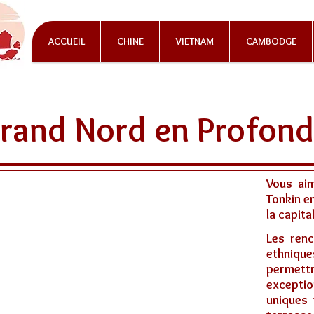
ACCUEIL
CHINE
VIETNAM
CAMBODGE
Grand Nord en Profon
Vous ai
Tonkin e
la capita
Les ren
ethniqu
permet
exceptio
uniques 