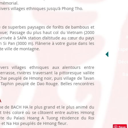
- mémorial.
ivers villages ethniques jusqu'à Phong Tho.
ée de superbes paysages de forêts de bambous et
 vue; Passage du plus haut col du Vietnam (2000
Arrivée à SAPA station d’altitude au cœur du pays
Si Pan (3000 m). Flânerie à votre guise dans les
ite ville de montagne.
Étape
Déco
vers villages ethniques aux alentours entre
errasse, rivières traversant la pittoresque vallée
Ba
Chai peuplé de Hmong noir, puis village de Tavan
ge Taphin peuplé de Dao Rouge. Belles rencontres
A
e de BACH HA le plus grand et le plus animé du
 très coloré où se côtoient entre autres Hmong
Visite du Palais Hoang A Tuong résidence du Roi
o et Na Hoi peuplés de Hmong fleur.